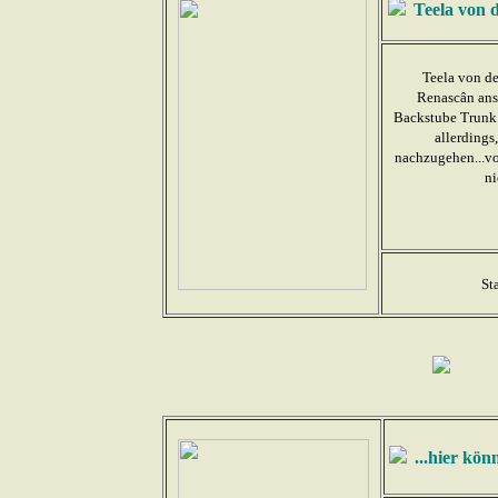
Teela von 
Teela von der
Renascân ansäs
Backstube Trunk. 
allerdings
nachzugehen...vo
ni
St
...hier kö