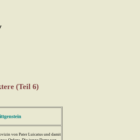
ere (Teil 6)
ttgenstein
ovizin von Pater Luicatus und damit
inoa-Ordens. Die junge Dame von