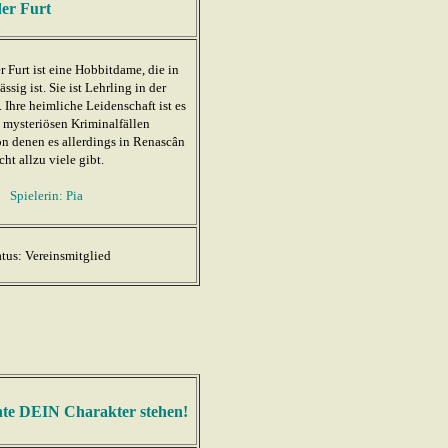
der Furt
 Furt ist eine Hobbitdame, die in
sig ist. Sie ist Lehrling in der
Ihre heimliche Leidenschaft ist es
, mysteriösen Kriminalfällen
n denen es allerdings in Renascân
cht allzu viele gibt.
Spielerin: Pia
atus: Vereinsmitglied
nnte DEIN Charakter stehen!