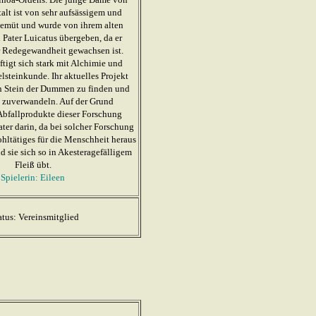
talt ist von sehr aufsässigem und
emüt und wurde von ihrem alten
 Pater Luicatus übergeben, da er
r Redegewandheit gewachsen ist.
tigt sich stark mit Alchimie und
elsteinkunde. Ihr aktuelles Projekt
en Stein der Dummen zu finden und
i zuverwandeln. Auf der Grund
Abfallprodukte dieser Forschung
ater darin, da bei solcher Forschung
hltätiges für die Menschheit heraus
sie sich so in Akesteragefälligem
Fleiß übt.
Spielerin: Eileen
atus: Vereinsmitglied