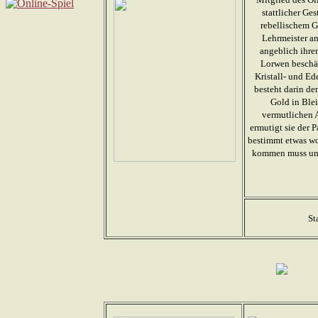
stattlicher Ges
rebellischem G
Lehrmeister an
angeblich ihre
Lorwen beschäf
Kristall- und Ed
besteht darin d
Gold in Ble
vermutlichen 
ermutigt sie der P
bestimmt etwas wo
kommen muss und 
St