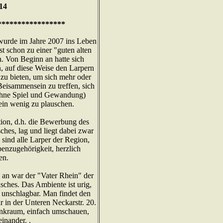
14
*****************
wurde im Jahre 2007 ins Leben
st schon zu einer "guten alten
. Von Beginn an hatte sich
, auf diese Weise den Larpern
 zu bieten, um sich mehr oder
eisammensein zu treffen, sich
 ohne Spiel und Gewandung)
ein wenig zu plauschen.
ion, d.h. die Bewerbung des
ches, lag und liegt dabei zwar
 sind alle Larper der Region,
enzugehörigkeit, herzlich
en.
 an war der "Vater Rhein" der
sches. Das Ambiente ist urig,
i unschlagbar. Man findet den
r in der Unteren Neckarstr. 20.
ankraum, einfach umschauen,
inander. .