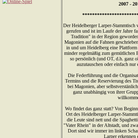
2007 - 20
**********************
Der Heidelberger Larper-Stammtisch 
gerufen und ist im Laufe der Jahre fa
Tradition" in der Region geworden
Magonien auf die Fahnen geschrieben
in und um Heidelberg eine Plattform
minder regelmäßig zum gemütlichen B
so persönlich (und OT, d.h. ganz
auzutauschen oder einfach nur 
Die Federführung und die Organisat
Termins und die Reservierung des Tis
bei Magonien, aber selbstverstänlich
ganz unabhängig von ihrer Grupp
willkomm
Wo findet das ganz statt? Von Beginn
Ort des Heidelberger Larper-Stammti
die Leute sind nett und die Spaghett
"Vater Rhein" in der Altstadt, und zwa
Dort sind wir immer im linken Sch
Larper erkennen e