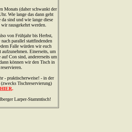
en Monats (daher schwankt der
Uhr. Wie lange das dann geht
 da sind und wie lange diese
s wir rausgekehrt werden.
lso von Frühjahr bis Herbst,
 nach parallel stattfindenden
jedem Falle würden wir euch
t aufzunehmen. Einerseits, um
le auf Con sind, andererseits um
 dann können wir den Tisch in
reservieren.
r - praktischerweise! - in der
(zwecks Tischreservierung)
HIER
.
lberger Larper-Stammtisch!